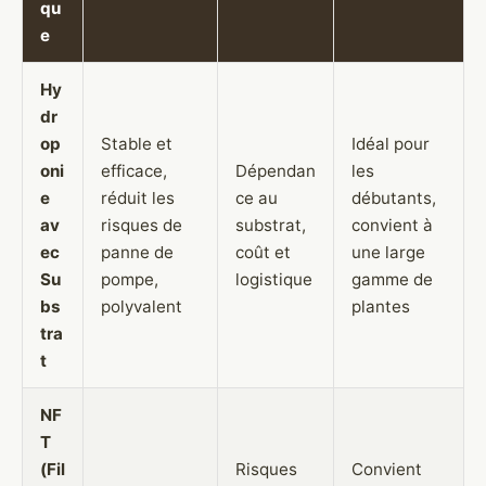
qu
e
Hy
dr
op
Stable et
Idéal pour
oni
efficace,
Dépendan
les
e
réduit les
ce au
débutants,
av
risques de
substrat,
convient à
ec
panne de
coût et
une large
Su
pompe,
logistique
gamme de
bs
polyvalent
plantes
tra
t
NF
T
(Fil
Risques
Convient