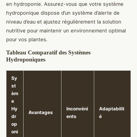
en hydroponie. Assurez-vous que votre système
hydroponique dispose d’un système d’alerte de
niveau d’eau et ajustez régulièrement la solution
nutritive pour maintenir un environnement optimal
pour vos plantes.
Tableau Comparatif des Systèmes
Hydroponiques
Sy
st
èm
e
Hy
Inconvéni
Adaptabilit
Avantages
dr
ents
é
op
oni