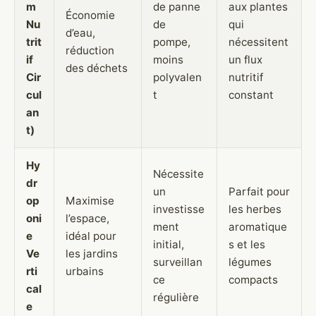
m
de panne
aux plantes
Économie
Nu
de
qui
d’eau,
trit
pompe,
nécessitent
réduction
if
moins
un flux
des déchets
Cir
polyvalen
nutritif
cul
t
constant
an
t)
Hy
Nécessite
dr
un
Parfait pour
op
Maximise
investisse
les herbes
oni
l’espace,
ment
aromatique
e
idéal pour
initial,
s et les
Ve
les jardins
surveillan
légumes
rti
urbains
ce
compacts
cal
régulière
e