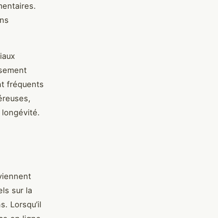
mentaires.
ons
iaux
ssement
nt fréquents
éreuses,
 longévité.
iennent
ls sur la
. Lorsqu’il