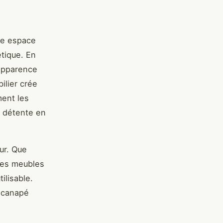
re espace
étique. En
’apparence
ilier crée
ent les
s détente en
eur. Que
 des meubles
ilisable.
d canapé