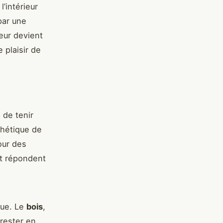
l’intérieur
par une
eur devient
 plaisir de
l de tenir
sthétique de
our des
et répondent
que. Le
bois
,
 rester en