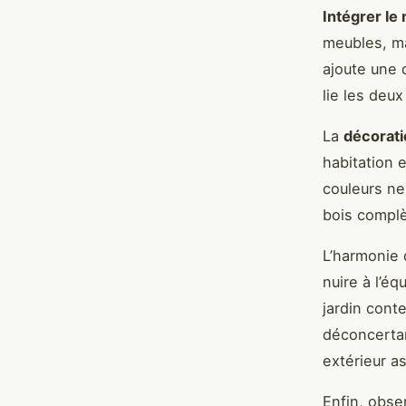
Intégrer le 
meubles, m
ajoute une 
lie les deu
La
décorati
habitation 
couleurs ne
bois complè
L’harmonie 
nuire à l’éq
jardin cont
déconcerta
extérieur as
Enfin, obse