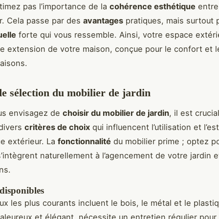
imez pas l’importance de la
cohérence esthétique
entre 
eur. Cela passe par des
avantages
pratiques, mais surtout 
uelle
forte qui vous ressemble. Ainsi, votre espace extéri
le extension de votre maison, conçue pour le confort et le
saisons.
de sélection du mobilier de jardin
us envisagez de
choisir du mobilier de jardin
, il est crucia
divers
critères de choix
qui influencent l’utilisation et l’e
e extérieur. La
fonctionnalité
du mobilier prime ; optez p
s’intègrent naturellement à l’agencement de votre jardin 
ns.
disponibles
x les plus courants incluent le bois, le métal et le plasti
aleureux et élégant, nécessite un entretien régulier pour