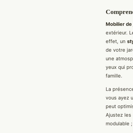
Comprendr
Mobilier de 
extérieur. 
effet, un
st
de votre ja
une atmosph
yeux qui pr
famille.
La présence 
vous ayez u
peut optimi
Ajustez les
modulable ;