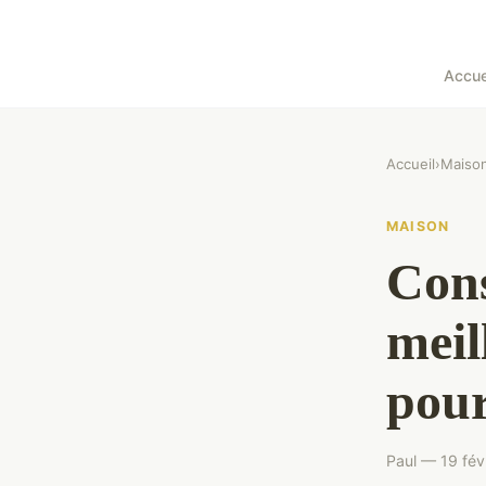
Accue
Accueil
›
Maiso
MAISON
Cons
meil
pour
Paul — 19 fév