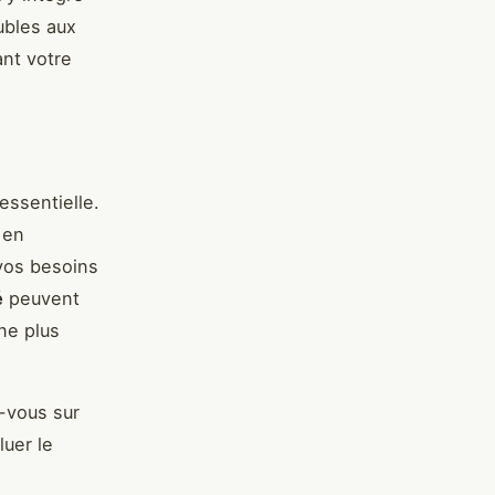
ubles aux
ant votre
essentielle.
 en
 vos besoins
é
peuvent
ne plus
z-vous sur
luer le
à