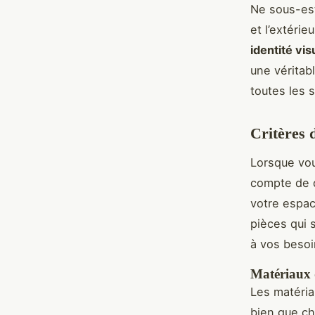
Ne sous-est
et l’extéri
identité vis
une véritab
toutes les 
Critères 
Lorsque vo
compte de 
votre espac
pièces qui 
à vos besoi
Matériaux 
Les matériau
bien que ch