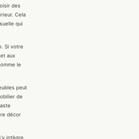
oisir des
érieur. Cela
suelle qui
. Si votre
et aux
 comme le
eubles peut
obilier de
raste
re décor
s’y intègre