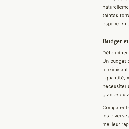
naturelleme
teintes ter
espace en u
Budget et
Déterminer
Un budget c
maximisant 
: quantité, 
nécessiter 
grande durab
Comparer le
les diverses
meilleur ra