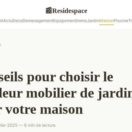
Residespace
📰
il
Actu
Deco
Demenagement
Equipement
Immo
Jardin
Maison
Piscine
T
n
eils pour choisir le
leur mobilier de jardi
 votre maison
rier 2025 — 6 min de lecture