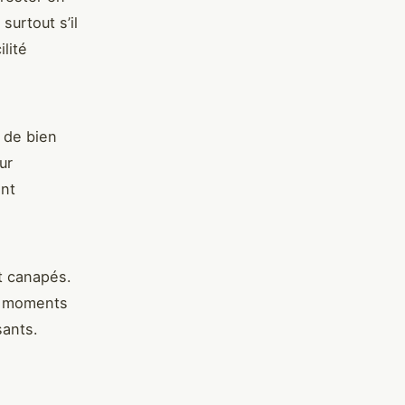
surtout s’il
ilité
 de bien
ur
ent
et canapés.
s moments
sants.