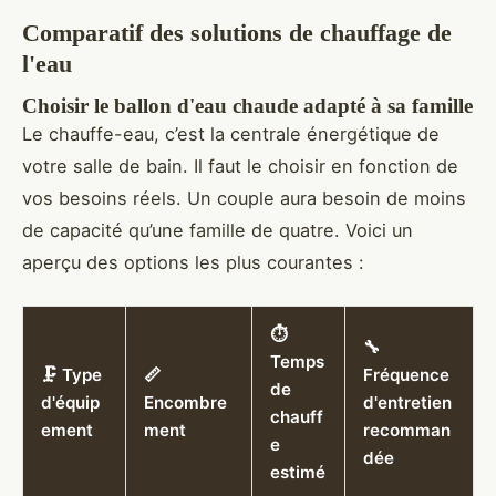
Comparatif des solutions de chauffage de
l'eau
Choisir le ballon d'eau chaude adapté à sa famille
Le chauffe-eau, c’est la centrale énergétique de
votre salle de bain. Il faut le choisir en fonction de
vos besoins réels. Un couple aura besoin de moins
de capacité qu’une famille de quatre. Voici un
aperçu des options les plus courantes :
⏱️
🔧
Temps
🗜️ Type
📏
Fréquence
de
d'équip
Encombre
d'entretien
chauff
ement
ment
recomman
e
dée
estimé