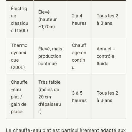
Électriq
Élevé
ue
2 à 4
Tous les 2
(hauteur
classiqu
heures
à 3 ans
~1,70m)
e (150L)
Thermo
Chauff
Élevé, mais
Annuel +
dynami
age en
production
contrôle
que
contin
continue
fluide
(200L)
u
Chauffe
Très faible
-eau
(moins de
3 à 5
Tous les 2
plat /
20 cm
heures
à 3 ans
gain de
d'épaisseu
place
r)
Le chauffe-eau plat est particulièrement adapté aux